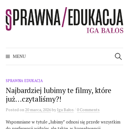
Skip
to
content
sPRAWNA EDUKACJA
Szukaj:
MENU
SPRAWNA EDUKACJA
Najbardziej lubimy te filmy, które
już…czytaliśmy?!
/
Posted
on
20 marca, 2026
by
Iga Bałos
0 Comments
Wspomniane w tytule „lubimy” odnosi się przede wszystkim
do preferencji widzów, ale także, w konsekwencji,