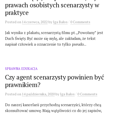
prawach osobistych scenarzysty w
praktyce
/
Posted
on
14 czerwca, 2022
by
Iga Bałos
0 Comments
Jak wynika z plakatu, scenarzystą filmu pt. „Powołany” jest
Duch Święty. Być może się mylę, ale zakładam, że tekst
napisał człowiek a oznaczenie to tylko pseudo...
SPRAWNA EDUKACJA
Czy agent scenarzysty powinien być
prawnikiem?
/
Posted
on
14 października, 2020
by
Iga Bałos
0 Comments
Do naszej kancelarii przychodzą scenarzyści, którzy chcą
skonsultować umowę. Mają wątpliwości co do jej zapisów,