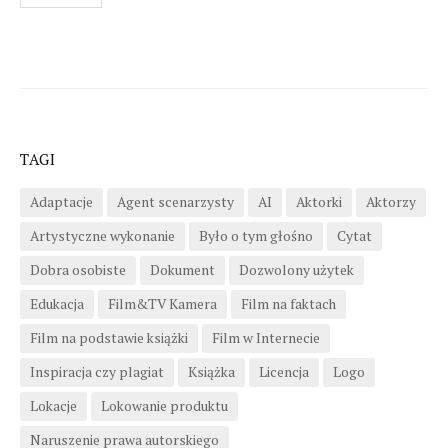
wpisów
TAGI
Adaptacje
Agent scenarzysty
AI
Aktorki
Aktorzy
Artystyczne wykonanie
Było o tym głośno
Cytat
Dobra osobiste
Dokument
Dozwolony użytek
Edukacja
Film&TV Kamera
Film na faktach
Film na podstawie książki
Film w Internecie
Inspiracja czy plagiat
Książka
Licencja
Logo
Lokacje
Lokowanie produktu
Naruszenie prawa autorskiego