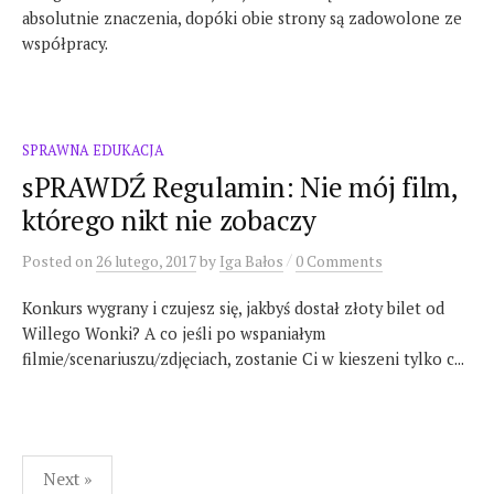
absolutnie znaczenia, dopóki obie strony są zadowolone ze
współpracy.
SPRAWNA EDUKACJA
sPRAWDŹ Regulamin: Nie mój film,
którego nikt nie zobaczy
/
Posted
on
26 lutego, 2017
by
Iga Bałos
0 Comments
Konkurs wygrany i czujesz się, jakbyś dostał złoty bilet od
Willego Wonki? A co jeśli po wspaniałym
filmie/scenariuszu/zdjęciach, zostanie Ci w kieszeni tylko c...
Stronicowanie
Next »