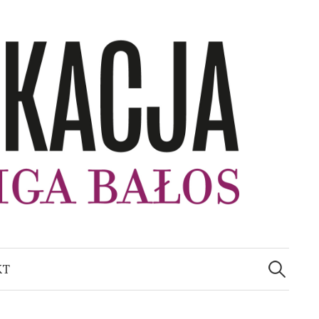
Szukaj:
KT