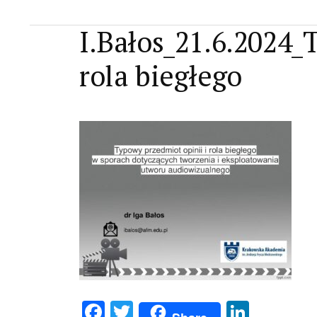
I.Bałos_21.6.2024_
rola biegłego
F
T
Li