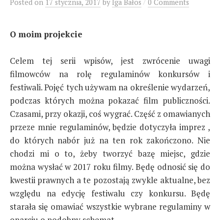
/
Posted
on
17 stycznia, 2017
by
Iga Bałos
0 Comments
O moim projekcie
Celem tej serii wpisów, jest zwrócenie uwagi
filmowców na rolę regulaminów konkursów i
festiwali. Pojęć tych używam na określenie wydarzeń,
podczas których można pokazać film publiczności.
Czasami, przy okazji, coś wygrać. Część z omawianych
przeze mnie regulaminów, będzie dotyczyła imprez ,
do których nabór już na ten rok zakończono.
Nie
chodzi mi o to, żeby tworzyć bazę miejsc, gdzie
można wysłać w 2017 roku filmy. Będę odnosić się do
kwestii prawnych a te pozostają zwykle aktualne, bez
względu na edycję festiwalu czy konkursu. Będę
starała się omawiać wszystkie wybrane regulaminy w
oparciu o podobny schemat.