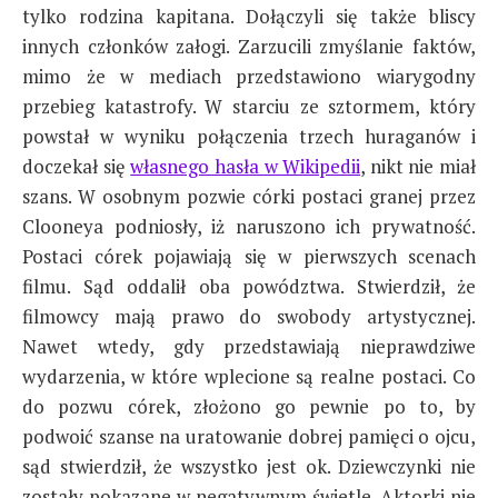
tylko rodzina kapitana. Dołączyli się także bliscy
innych członków załogi. Zarzucili zmyślanie faktów,
mimo że w mediach przedstawiono wiarygodny
przebieg katastrofy. W starciu ze sztormem, który
powstał w wyniku połączenia trzech huraganów i
doczekał się
własnego hasła w Wikipedii
, nikt nie miał
szans. W osobnym pozwie córki postaci granej przez
Clooneya podniosły, iż naruszono ich prywatność.
Postaci córek pojawiają się w pierwszych scenach
filmu. Sąd oddalił oba powództwa. Stwierdził, że
filmowcy mają prawo do swobody artystycznej.
Nawet wtedy, gdy przedstawiają nieprawdziwe
wydarzenia, w które wplecione są realne postaci. Co
do pozwu córek, złożono go pewnie po to, by
podwoić szanse na uratowanie dobrej pamięci o ojcu,
sąd stwierdził, że wszystko jest ok. Dziewczynki nie
zostały pokazane w negatywnym świetle. Aktorki nie