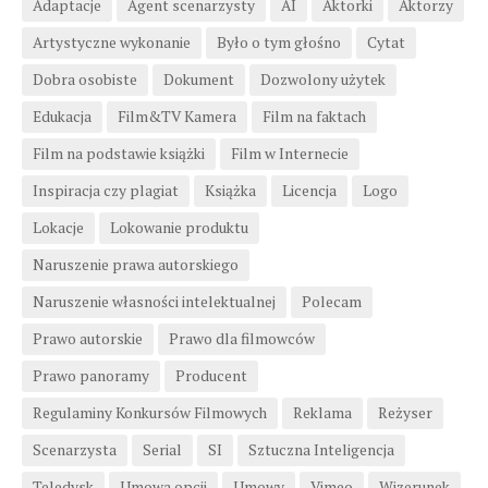
Adaptacje
Agent scenarzysty
AI
Aktorki
Aktorzy
Artystyczne wykonanie
Było o tym głośno
Cytat
Dobra osobiste
Dokument
Dozwolony użytek
Edukacja
Film&TV Kamera
Film na faktach
Film na podstawie książki
Film w Internecie
Inspiracja czy plagiat
Książka
Licencja
Logo
Lokacje
Lokowanie produktu
Naruszenie prawa autorskiego
Naruszenie własności intelektualnej
Polecam
Prawo autorskie
Prawo dla filmowców
Prawo panoramy
Producent
Regulaminy Konkursów Filmowych
Reklama
Reżyser
Scenarzysta
Serial
SI
Sztuczna Inteligencja
Teledysk
Umowa opcji
Umowy
Vimeo
Wizerunek