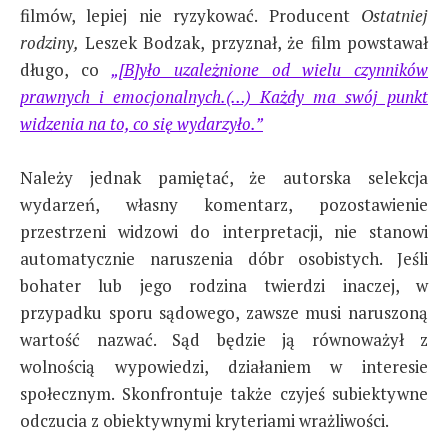
filmów, lepiej nie ryzykować. Producent
Ostatniej
rodziny,
Leszek Bodzak, przyznał, że film powstawał
długo, co
„[B]yło uzależnione od wielu czynników
prawnych i emocjonalnych.(…) Każdy ma swój punkt
widzenia na to, co się wydarzyło.”
Należy jednak pamiętać, że autorska selekcja
wydarzeń, własny komentarz, pozostawienie
przestrzeni widzowi do interpretacji, nie stanowi
automatycznie naruszenia dóbr osobistych. Jeśli
bohater lub jego rodzina twierdzi inaczej, w
przypadku sporu sądowego, zawsze musi naruszoną
wartość nazwać. Sąd będzie ją równoważył z
wolnością wypowiedzi, działaniem w interesie
społecznym. Skonfrontuje także czyjeś subiektywne
odczucia z obiektywnymi kryteriami wrażliwości.