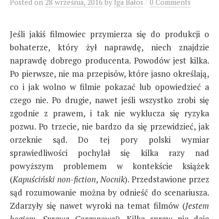
/
Posted
on
28 września, 2016
by
Iga Bałos
0 Comments
Jeśli jakiś filmowiec przymierza się do produkcji o
bohaterze, który żył naprawdę, niech znajdzie
naprawdę dobrego producenta. Powodów jest kilka.
Po pierwsze, nie ma przepisów, które jasno określają,
co i jak wolno w filmie pokazać lub opowiedzieć a
czego nie. Po drugie, nawet jeśli wszystko zrobi się
zgodnie z prawem, i tak nie wyklucza się ryzyka
pozwu. Po trzecie, nie bardzo da się przewidzieć, jak
orzeknie sąd. Do tej pory polski wymiar
sprawiedliwości pochylał się kilka razy nad
powyższym problemem w kontekście książek
(
Kapuściński non-fiction
,
Nocnik
). Przedstawione przez
sąd rozumowanie można by odnieść do scenariusza.
Zdarzyły się nawet wyroki na temat filmów (
Jestem
bogiem
,
Sprawa Gorgonowej
). Kilka spraw nie daje