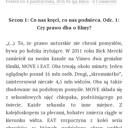
/
Posted
on
4 października, 2016
by
Iga Bałos
0 Comments
Sezon 1: Co nas kręci, co nas podnieca. Odc. 1:
Czy prawo dba o filmy?
„(…) To, że prawo autorskie nie chroni pomysłów,
bywa po ludzku irytujące. W 2011 roku Rick Mereki
zamieścił na swoim kanale na Vimeo dwa genialne
ﬁlmiki, MOVE i EAT. Oba trwają około minuty. Jeden
oglądnęło ponad 16 mln osób. Drugi, „skromniutko”,
zainteresował niecałe 4,5 mln widzów. Oba są także
zbudowane na podobnym pomyśle. MOVE składa się
z sekundowych ujęć chłopaka, podróżującego po
świecie. Każde sekunda to inne miejsce. Z
kalejdoskopem za plecami, bohater zmierza ciągle w
kierunku widza. EAT rozpoczyna z kolei seria
obrazków, w których podzielono ekran wzdłuż