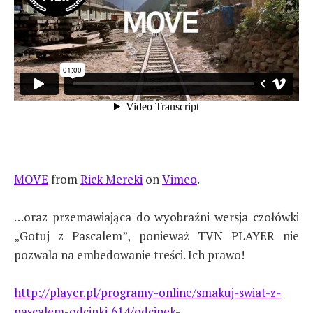
MOVE
from
Rick Mereki
on
Vimeo
.
…oraz przemawiająca do wyobraźni wersja czołówki
„Gotuj z Pascalem”, ponieważ TVN PLAYER nie
pozwala na embedowanie treści. Ich prawo!
http://player.pl/programy-online/smakuj-swiat-z-
pascalem-odcinki,614/odcinek-