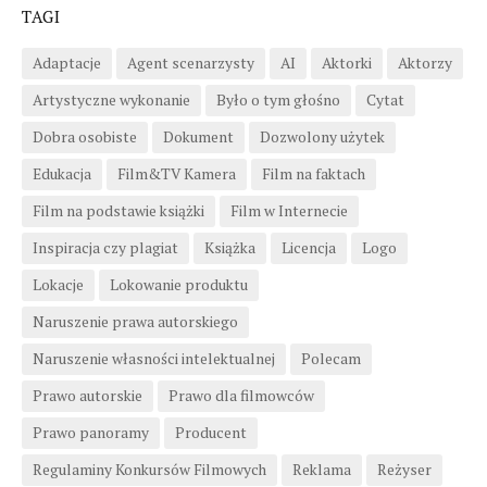
TAGI
Adaptacje
Agent scenarzysty
AI
Aktorki
Aktorzy
Artystyczne wykonanie
Było o tym głośno
Cytat
Dobra osobiste
Dokument
Dozwolony użytek
Edukacja
Film&TV Kamera
Film na faktach
Film na podstawie książki
Film w Internecie
Inspiracja czy plagiat
Książka
Licencja
Logo
Lokacje
Lokowanie produktu
Naruszenie prawa autorskiego
Naruszenie własności intelektualnej
Polecam
Prawo autorskie
Prawo dla filmowców
Prawo panoramy
Producent
Regulaminy Konkursów Filmowych
Reklama
Reżyser