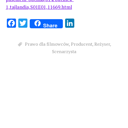
1,tajlandia,S01E01,11669.html
F
T
Li
Share
ac
w
n
e
it
k
Prawo dla filmowców
,
Producent
,
Reżyser
,
b
te
e
Scenarzysta
o
r
dI
o
n
k