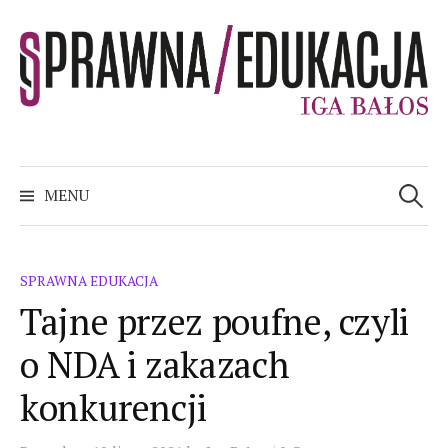
Skip
to
content
sPRAWNA EDUKACJA
Szukaj:
MENU
SPRAWNA EDUKACJA
Tajne przez poufne, czyli
o NDA i zakazach
konkurencji