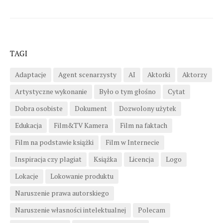
TAGI
Adaptacje
Agent scenarzysty
AI
Aktorki
Aktorzy
Artystyczne wykonanie
Było o tym głośno
Cytat
Dobra osobiste
Dokument
Dozwolony użytek
Edukacja
Film&TV Kamera
Film na faktach
Film na podstawie książki
Film w Internecie
Inspiracja czy plagiat
Książka
Licencja
Logo
Lokacje
Lokowanie produktu
Naruszenie prawa autorskiego
Naruszenie własności intelektualnej
Polecam